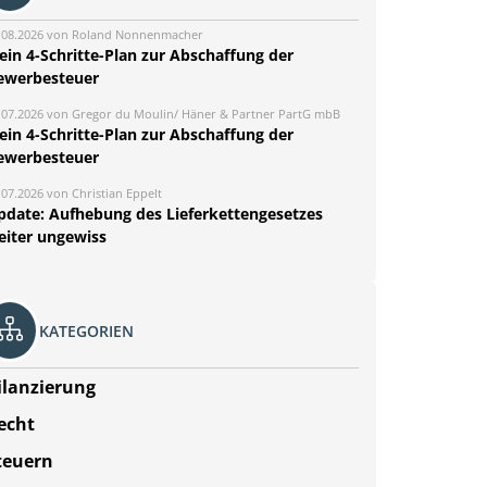
.08.2026 von Roland Nonnenmacher
ein 4-Schritte-Plan zur Abschaffung der
ewerbesteuer
.07.2026 von Gregor du Moulin/ Häner & Partner PartG mbB
ein 4-Schritte-Plan zur Abschaffung der
ewerbesteuer
.07.2026 von Christian Eppelt
pdate: Aufhebung des Lieferkettengesetzes
eiter ungewiss
KATEGORIEN
ilanzierung
echt
teuern