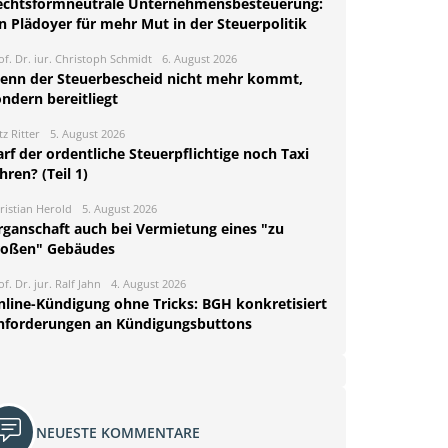
echtsformneutrale Unternehmensbesteuerung:
n Plädoyer für mehr Mut in der Steuerpolitik
of. Dr. iur. Christoph Schmidt
6. August 2026
enn der Steuerbescheid nicht mehr kommt,
ndern bereitliegt
tz Ritter
5. August 2026
rf der ordentliche Steuerpflichtige noch Taxi
hren? (Teil 1)
ristian Herold
5. August 2026
rganschaft auch bei Vermietung eines "zu
roßen" Gebäudes
of. Dr. jur. Ralf Jahn
4. August 2026
nline-Kündigung ohne Tricks: BGH konkretisiert
nforderungen an Kündigungsbuttons
NEUESTE KOMMENTARE