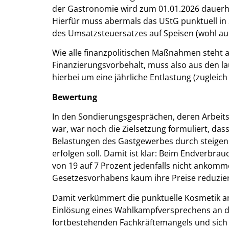
der Gastronomie wird zum 01.01.2026 dauerhaft
Hierfür muss abermals das UStG punktuell in
des Umsatzsteuersatzes auf Speisen (wohl auch
Wie alle finanzpolitischen Maßnahmen steht
Finanzierungsvorbehalt, muss also aus den lau
hierbei um eine jährliche Entlastung (zugleic
Bewertung
In den Sondierungsgesprächen, deren Arbeit
war, war noch die Zielsetzung formuliert, da
Belastungen des Gastgewerbes durch steigend
erfolgen soll. Damit ist klar: Beim Endverbr
von 19 auf 7 Prozent jedenfalls nicht anko
Gesetzesvorhabens kaum ihre Preise reduzie
Damit verkümmert die punktuelle Kosmetik an 
Einlösung eines Wahlkampfversprechens an d
fortbestehenden Fachkräftemangels und sich