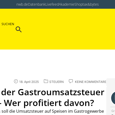
nwb.de
Datenbank
Livefeed
Akademie
Shop
tax&bytes
Search Button
SUCHEN
Search
for:
18. April 2025
STEUERN
KEINE KOMMENTARE
 der Gastroumsatzsteuer
– Wer profitiert davon?
 soll die Umsatzsteuer auf Speisen im Gastrogewerbe
Gr