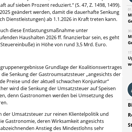
 auf sieben Prozent reduziert.“ (S. 47, Z. 1498, 1499).
01
 2025 geändert werden, damit die dauerhafte Senkung
M
 Dienstleistungen) ab 1.1.2026 in Kraft treten kann.
G
 auch diese Entlastungsmaßnahme unter
30
M
fenden Haushalten 2026 ff. finanzierbar sein, es geht
G
h Steuereinbuße) in Höhe von rund 3,5 Mrd. Euro.
17
U
w
sgruppenergebnisse Grundlage der Koalitionsvertrages
ss die Senkung der Gastroumsatzsteuer „angesichts der
e Preise und der aktuell schwachen Konjunktur“
aucher wird die Senkung der Umsatzsteuer auf Speisen
mmen, denn Gastronomen werden bei Umsetzung des
ren.
B
der Umsatzsteuer zur reinen Klientelpolitik und
R
ie Gastronomie, deren Wirksamkeit angesichts
S
 abzeichnenden Anstieg des Mindestlohns sehr