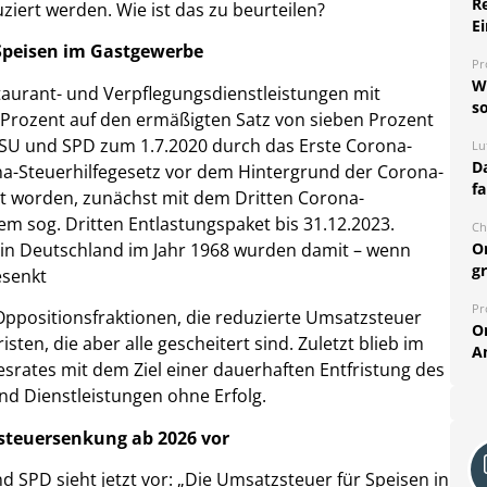
R
ziert werden. Wie ist das zu beurteilen?
Ei
 Speisen im Gastgewerbe
Pr
W
aurant- und Verpflegungsdienstleistungen mit
so
rozent auf den ermäßigten Satz von sieben Prozent
CSU und SPD zum 1.7.2020 durch das Erste Corona-
Lu
Da
na-Steuerhilfegesetz vor dem Hintergrund der Corona-
fa
t worden, zunächst mit dem Dritten Corona-
dem sog. Dritten Entlastungspaket bis 31.12.2023.
Ch
 in Deutschland im Jahr 1968 wurden damit – wenn
O
g
esenkt
Pr
Oppositionsfraktionen, die reduzierte Umsatzsteuer
O
ten, die aber alle gescheitert sind. Zuletzt blieb im
A
rates mit dem Ziel einer dauerhaften Entfristung des
d Dienstleistungen ohne Erfolg.
zsteuersenkung ab 2026 vor
 SPD sieht jetzt vor: „Die Umsatzsteuer für Speisen in