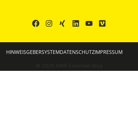
HINWEISGEBERSYSTEM
DATENSCHUTZ
IMPRESSUM
©
2026
NWB Experten-Blog