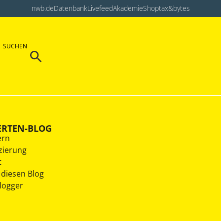
nwb.de
Datenbank
Livefeed
Akademie
Shop
tax&bytes
Search Button
SUCHEN
Search
for:
ERTEN-BLOG
ern
zierung
t
 diesen Blog
Blogger