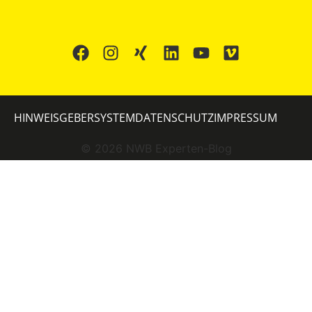
HINWEISGEBERSYSTEM
DATENSCHUTZ
IMPRESSUM
©
2026
NWB Experten-Blog