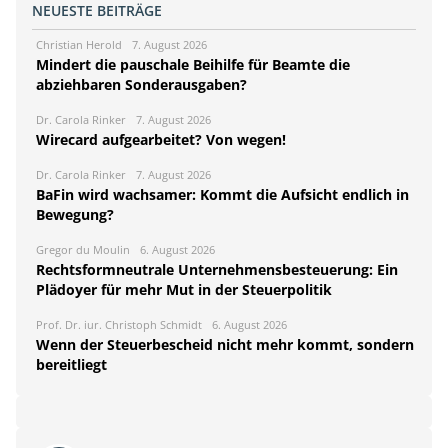
NEUESTE BEITRÄGE
Christian Herold
7. August 2026
Mindert die pauschale Beihilfe für Beamte die
abziehbaren Sonderausgaben?
Dr. Carola Rinker
7. August 2026
Wirecard aufgearbeitet? Von wegen!
Dr. Carola Rinker
7. August 2026
BaFin wird wachsamer: Kommt die Aufsicht endlich in
Bewegung?
Gregor du Moulin
6. August 2026
Rechtsformneutrale Unternehmensbesteuerung: Ein
Plädoyer für mehr Mut in der Steuerpolitik
Prof. Dr. iur. Christoph Schmidt
6. August 2026
Wenn der Steuerbescheid nicht mehr kommt, sondern
bereitliegt