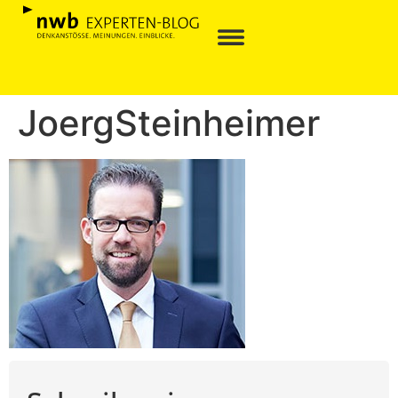
JoergSteinheimer