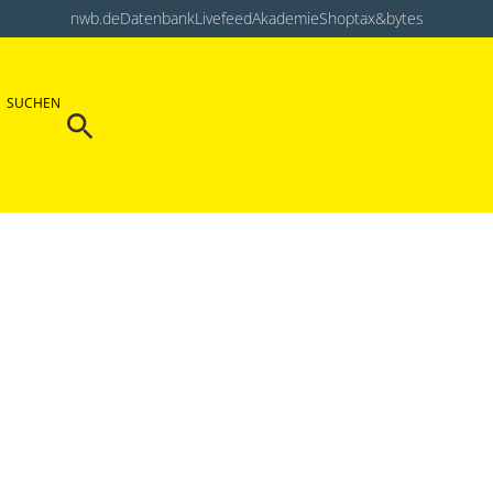
nwb.de
Datenbank
Livefeed
Akademie
Shop
tax&bytes
Search Button
SUCHEN
Search
for: