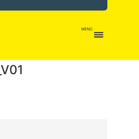
MENÜ
_V01