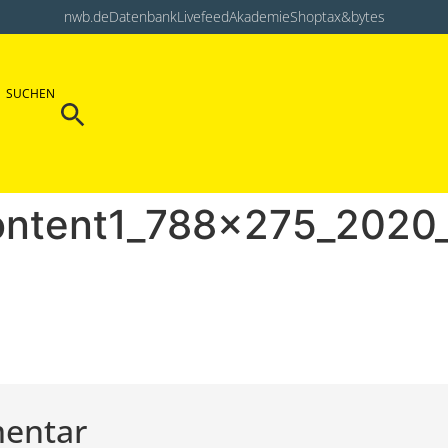
nwb.de
Datenbank
Livefeed
Akademie
Shop
tax&bytes
Search Button
SUCHEN
Search
for:
ontent1_788x275_2020
mentar