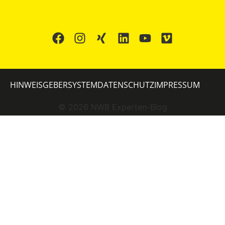
HINWEISGEBERSYSTEM
DATENSCHUTZ
IMPRESSUM
©
2026
NWB Experten-Blog