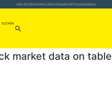
nwb.de
Datenbank
Livefeed
Akademie
Shop
tax&bytes
Search Button
SUCHEN
Search
for:
k market data on table