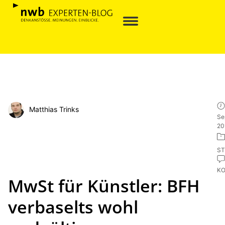
Matthias Trinks
Se
20
ST
K
MwSt für Künstler: BFH
verbaselts wohl