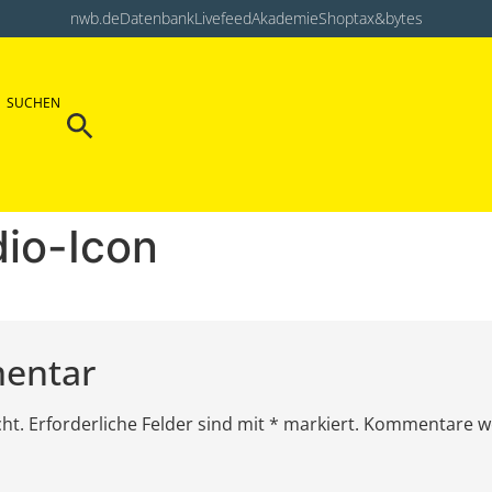
nwb.de
Datenbank
Livefeed
Akademie
Shop
tax&bytes
Search Button
SUCHEN
Search
for:
io-Icon
mentar
icht. Erforderliche Felder sind mit * markiert. Kommentare w