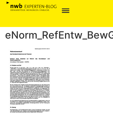
eNorm_RefEntw_BewG