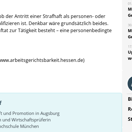
01
M
G
ob der Antritt einer Strafhaft als personen- oder
fizieren ist. Denkbar wäre grundsätzlich beides.
30
ftat zur Tätigkeit besteht – eine personenbedingte
M
G
17
U
w
www.arbeitsgerichtsbarkeit.hessen.de)
B
f
R
ft und Promotion in Augsburg
S
n und Wirtschaftsprüferin
Hochschule München