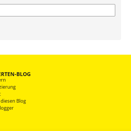
ERTEN-BLOG
ern
zierung
t
 diesen Blog
Blogger