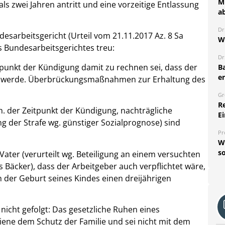
Mi
ls zwei Jahren antritt und eine vorzeitige Entlassung
a
Dr
desarbeitsgericht (Urteil vom 21.11.2017 Az. 8 Sa
W
s Bundesarbeitsgerichtes treu:
Dr
punkt der Kündigung damit zu rechnen sei, dass der
B
e
len werde. Überbrückungsmaßnahmen zur Erhaltung des
Gr
R
.h. der Zeitpunkt der Kündigung, nachträgliche
Ei
ng der Strafe wg. günstiger Sozialprognose) sind
Pr
W
so
Vater (verurteilt wg. Beteiligung an einem versuchten
ls Bäcker), dass der Arbeitgeber auch verpflichtet wäre,
h der Geburt seines Kindes einen dreijährigen
icht gefolgt: Das gesetzliche Ruhen eines
diene dem Schutz der Familie und sei nicht mit dem