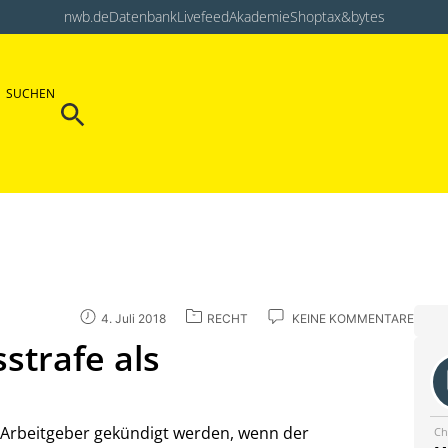
nwb.de
Datenbank
Livefeed
Akademie
Shop
tax&bytes
Search Button
SUCHEN
Search
for:
4. Juli 2018
RECHT
KEINE KOMMENTARE
sstrafe als
 Arbeitgeber gekündigt werden, wenn der
Ch