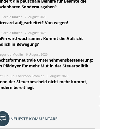
ndert die pauschale Beihilfe für Beamte die
bziehbaren Sonderausgaben?
. Carola Rinker
7. August 2026
irecard aufgearbeitet? Von wegen!
. Carola Rinker
7. August 2026
aFin wird wachsamer: Kommt die Aufsicht
ndlich in Bewegung?
egor du Moulin
6. August 2026
echtsformneutrale Unternehmensbesteuerung:
n Plädoyer für mehr Mut in der Steuerpolitik
of. Dr. iur. Christoph Schmidt
6. August 2026
enn der Steuerbescheid nicht mehr kommt,
ndern bereitliegt
NEUESTE KOMMENTARE