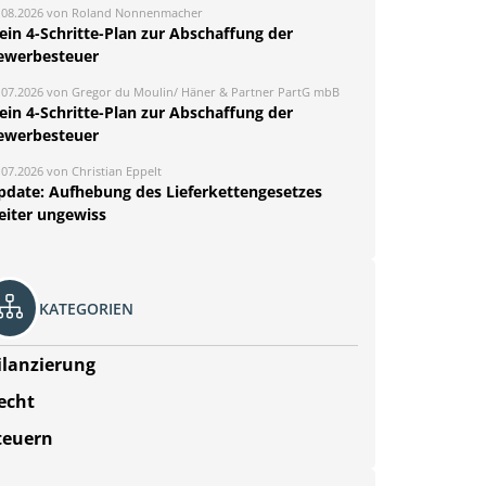
.08.2026 von Roland Nonnenmacher
ein 4-Schritte-Plan zur Abschaffung der
ewerbesteuer
.07.2026 von Gregor du Moulin/ Häner & Partner PartG mbB
ein 4-Schritte-Plan zur Abschaffung der
ewerbesteuer
.07.2026 von Christian Eppelt
pdate: Aufhebung des Lieferkettengesetzes
eiter ungewiss
KATEGORIEN
ilanzierung
echt
teuern