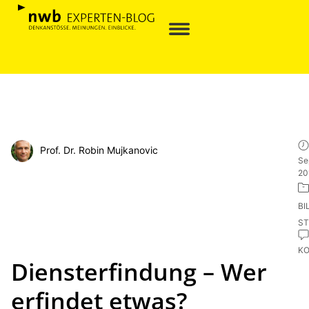
Prof. Dr. Robin Mujkanovic
Se
20
BI
ST
K
Diensterfindung – Wer
erfindet etwas?