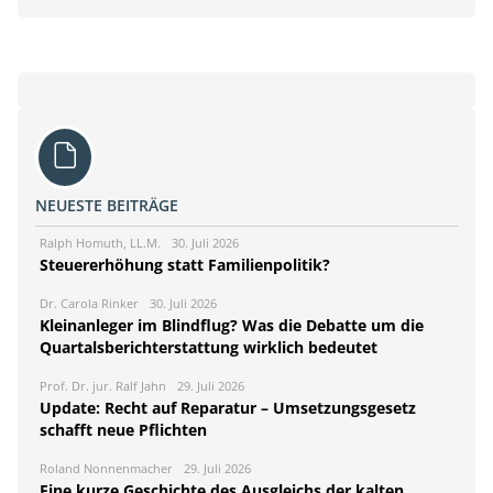
NEUESTE BEITRÄGE
Ralph Homuth, LL.M.
30. Juli 2026
Steuererhöhung statt Familienpolitik?
Dr. Carola Rinker
30. Juli 2026
Kleinanleger im Blindflug? Was die Debatte um die
Quartalsberichterstattung wirklich bedeutet
Prof. Dr. jur. Ralf Jahn
29. Juli 2026
Update: Recht auf Reparatur – Umsetzungsgesetz
schafft neue Pflichten
Roland Nonnenmacher
29. Juli 2026
Eine kurze Geschichte des Ausgleichs der kalten