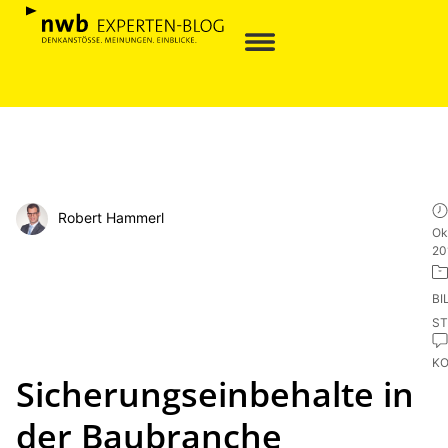
Robert Hammerl
Ok
20
BI
ST
K
Sicherungseinbehalte in
der Baubranche