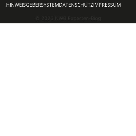
HINWEISGEBERSYSTEM
DATENSCHUTZ
IMPRESSUM
©
2026
NWB Experten-Blog