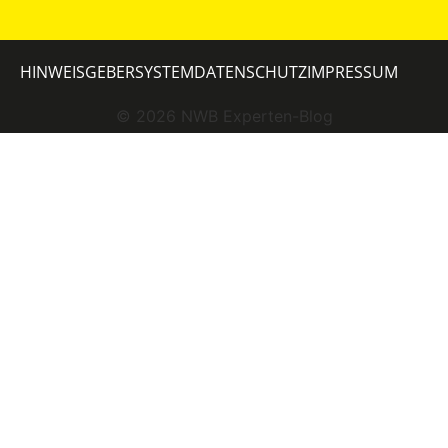
HINWEISGEBERSYSTEM
DATENSCHUTZ
IMPRESSUM
©
2026
NWB Experten-Blog