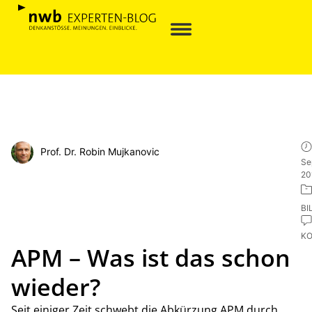
Prof. Dr. Robin Mujkanovic
Se
20
BI
K
APM – Was ist das schon
wieder?
Seit einiger Zeit schwebt die Abkürzung APM durch