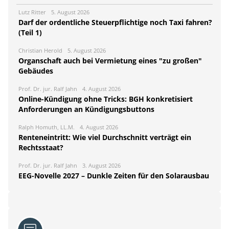
Lutz Ritter
5. August 2026
Darf der ordentliche Steuerpflichtige noch Taxi fahren?
(Teil 1)
Christian Herold
5. August 2026
Organschaft auch bei Vermietung eines "zu großen"
Gebäudes
Prof. Dr. jur. Ralf Jahn
4. August 2026
Online-Kündigung ohne Tricks: BGH konkretisiert
Anforderungen an Kündigungsbuttons
Ralph Homuth, LL.M.
4. August 2026
Renteneintritt: Wie viel Durchschnitt verträgt ein
Rechtsstaat?
Prof. Dr. jur. Ralf Jahn
3. August 2026
EEG-Novelle 2027 – Dunkle Zeiten für den Solarausbau