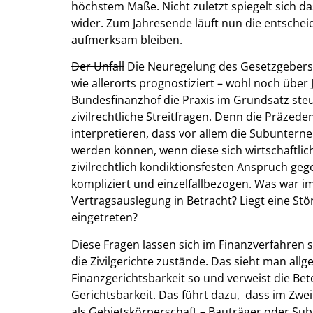
höchstem Maße. Nicht zuletzt spiegelt sich da
wider. Zum Jahresende läuft nun die entscheide
aufmerksam bleiben.
Der Unfall
Die Neuregelung des Gesetzgebers z
wie allerorts prognostiziert – wohl noch übe
Bundesfinanzhof die Praxis im Grundsatz steue
zivilrechtliche Streitfragen. Denn die Präze
interpretieren, dass vor allem die Subunte
werden können, wenn diese sich wirtschaftlic
zivilrechtlich kondiktionsfesten Anspruch ge
kompliziert und einzelfallbezogen. Was war 
Vertragsauslegung in Betracht? Liegt eine St
eingetreten?
Diese Fragen lassen sich im Finanzverfahren sc
die Zivilgerichte zustände. Das sieht man allge
Finanzgerichtsbarkeit so und verweist die Bet
Gerichtsbarkeit. Das führt dazu, dass im Zwei
als Gebietskörperschaft – Bauträger oder Su