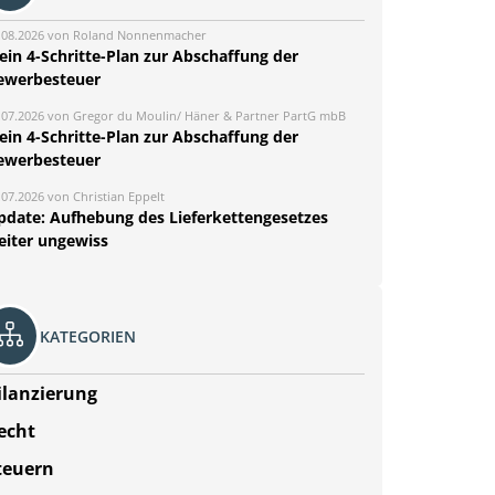
.08.2026 von Roland Nonnenmacher
ein 4-Schritte-Plan zur Abschaffung der
ewerbesteuer
.07.2026 von Gregor du Moulin/ Häner & Partner PartG mbB
ein 4-Schritte-Plan zur Abschaffung der
ewerbesteuer
.07.2026 von Christian Eppelt
pdate: Aufhebung des Lieferkettengesetzes
eiter ungewiss
KATEGORIEN
ilanzierung
echt
teuern