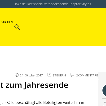
nwb.de
Datenbank
Livefeed
Akademie
Shop
tax&bytes
Search Button
SUCHEN
Search
for:
24. Oktober 2017
STEUERN
2KOMMENTARE
ist zum Jahresende
-Fälle beschäftigt alle Beteiligten weiterhin in
Lu