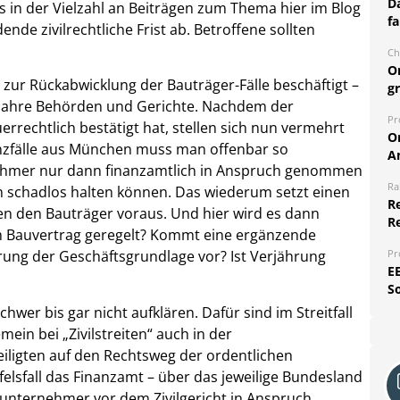
Da
s in der Vielzahl an Beiträgen zum Thema hier im Blog
fa
nde zivilrechtliche Frist ab. Betroffene sollten
Ch
O
ur Rückabwicklung der Bauträger-Fälle beschäftigt –
g
r Jahre Behörden und Gerichte. Nachdem der
Pr
rrechtlich bestätigt hat, stellen sich nun vermehrt
O
denzfälle aus München muss man offenbar so
A
rnehmer nur dann finanzamtlich in Anspruch genommen
Ra
h schadlos halten können. Das wiederum setzt einen
Re
gen den Bauträger voraus. Und hier wird es dann
R
im Bauvertrag geregelt? Kommt eine ergänzende
Pr
örung der Geschäftsgrundlage vor? Ist Verjährung
E
S
hwer bis gar nicht aufklären. Dafür sind im Streitfall
mein bei „Zivilstreiten“ auch in der
eiligten auf den Rechtsweg der ordentlichen
felsfall das Finanzamt – über das jeweilige Bundesland
bunternehmer vor dem Zivilgericht in Anspruch