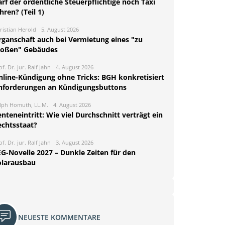
rf der ordentliche Steuerpflichtige noch Taxi
hren? (Teil 1)
ristian Herold
5. August 2026
rganschaft auch bei Vermietung eines "zu
roßen" Gebäudes
of. Dr. jur. Ralf Jahn
4. August 2026
nline-Kündigung ohne Tricks: BGH konkretisiert
nforderungen an Kündigungsbuttons
lph Homuth, LL.M.
4. August 2026
nteneintritt: Wie viel Durchschnitt verträgt ein
echtsstaat?
of. Dr. jur. Ralf Jahn
3. August 2026
EG-Novelle 2027 – Dunkle Zeiten für den
olarausbau
NEUESTE KOMMENTARE