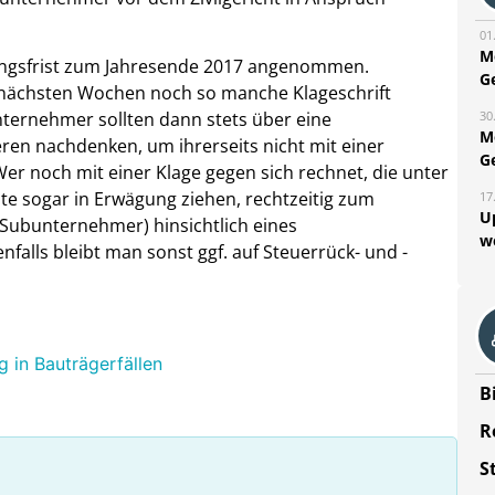
01
M
rungsfrist zum Jahresende 2017 angenommen.
G
en nächsten Wochen noch so manche Klageschrift
30
nternehmer sollten dann stets über eine
M
eren nachdenken, um ihrerseits nicht mit einer
G
er noch mit einer Klage gegen sich rechnet, die unter
lte sogar in Erwägung ziehen, rechtzeitig zum
17
U
Subunternehmer) hinsichtlich eines
w
nfalls bleibt man sonst ggf. auf Steuerrück- und -
g in Bauträgerfällen
B
R
S