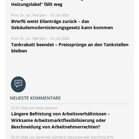
Heizungslabel“ fällt weg
Prof. Dr. jur. Ralf Jahn
10. Juli 2026
BVerfG weist Eilanträge zurück – das
Gebäudemodernisierungsgesetz kann kommen
Prof. Dr. jur. Ralf Jahn
10. Juli 2026
Tankrabatt beendet – Preissprünge an den Tankstellen
bleiben
NEUESTE KOMMENTARE
07.07.2026 von Maik Geduhn
Längere Befristung von Arbeitsverhältnissen –
Wirksame Arbeitsmarktflexibilisierung oder
Beschneidung von Arbeitnehmerrechten?
03.07.2026 von Zwierlein Gerhard, Steuerberater Dipl.Finw (FH)