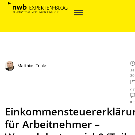
Matthias Trinks
Ja
20
ST
K
Einkommensteuererkläru
für Arbeitnehmer –