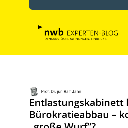
Prof. Dr. jur. Ralf Jahn
Entlastungskabinett
Bürokratieabbau – ko
„große Wurf“?