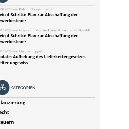
.08.2026 von Roland Nonnenmacher
ein 4-Schritte-Plan zur Abschaffung der
ewerbesteuer
.07.2026 von Gregor du Moulin/ Häner & Partner PartG mbB
ein 4-Schritte-Plan zur Abschaffung der
ewerbesteuer
.07.2026 von Christian Eppelt
pdate: Aufhebung des Lieferkettengesetzes
eiter ungewiss
KATEGORIEN
ilanzierung
echt
teuern