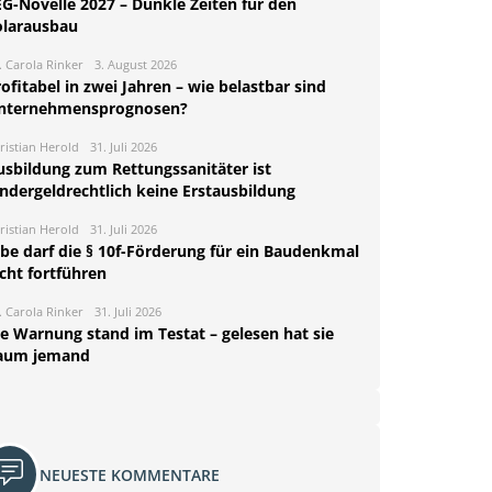
EG-Novelle 2027 – Dunkle Zeiten für den
olarausbau
. Carola Rinker
3. August 2026
ofitabel in zwei Jahren – wie belastbar sind
nternehmensprognosen?
ristian Herold
31. Juli 2026
usbildung zum Rettungssanitäter ist
indergeldrechtlich keine Erstausbildung
ristian Herold
31. Juli 2026
rbe darf die § 10f-Förderung für ein Baudenkmal
cht fortführen
. Carola Rinker
31. Juli 2026
ie Warnung stand im Testat – gelesen hat sie
aum jemand
NEUESTE KOMMENTARE