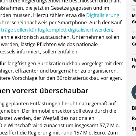
t konkrete Regierungsentwürfe beschlossen und plant
aßnahmen, die jetzt in Gesetze gegossen und im
01
erden müssen.
Hierzu zählen etwa die
Digitalisierung
M
G
Führerscheinnachweis per Smartphone. Auch der Kauf
träge sollen künftig komplett digitalisiert werden
;
30
dann elektronisch austauschen. Unternehmen sollen
M
G
 werden, lästige Pflichten wie das nationale
essels informiert, sollen entfallen.
17
U
für langfristigen Bürokratierückbau vorgelegt mit dem
w
fähiger, effizienter und bürgernäher zu organisieren.
eitere Vorschläge für den Bürokratierückbau vorlegen.
men vorerst überschaubar
ng geplanten Entlastungen beruht naturgemäß auf
B
genießen. Der Immobiliensektor soll etwa durch die
stet werden, der Wegfall des nationalen
R
Die Wirtschaft wird zunächst um insgesamt 57,7 Mio.
S
beziffert die Regierung mit rund 157 Mio. Euro. Zum