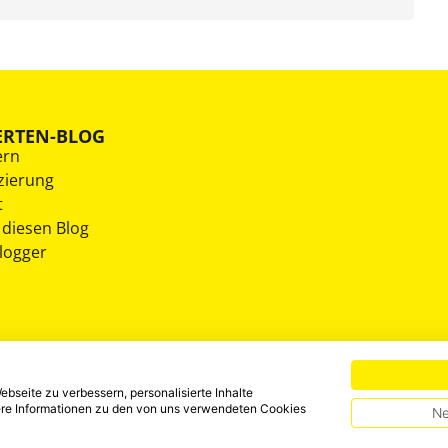
ERTEN-BLOG
ern
zierung
t
 diesen Blog
Blogger
bseite zu verbessern, personalisierte Inhalte
tere Informationen zu den von uns verwendeten Cookies
Ne
HINWEISGEBERSYSTEM
DATENSCHUTZ
IMPRESSUM