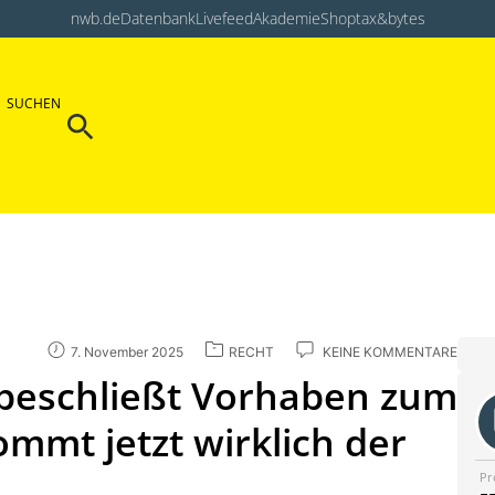
nwb.de
Datenbank
Livefeed
Akademie
Shop
tax&bytes
Search Button
SUCHEN
Search
for:
7. November 2025
RECHT
KEINE KOMMENTARE
 beschließt Vorhaben zum
mmt jetzt wirklich der
Pr