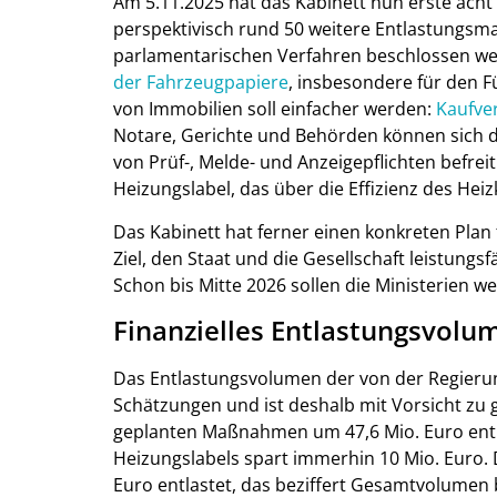
Am 5.11.2025 hat das Kabinett nun erste ach
perspektivisch rund 50 weitere Entlastungsm
parlamentarischen Verfahren beschlossen w
der Fahrzeugpapiere
, insbesondere für den 
von Immobilien soll einfacher werden:
Kaufver
Notare, Gerichte und Behörden können sich 
von Prüf-, Melde- und Anzeigepflichten befreit
Heizungslabel, das über die Effizienz des Heizk
Das Kabinett hat ferner einen konkreten Plan 
Ziel, den Staat und die Gesellschaft leistungs
Schon bis Mitte 2026 sollen die Ministerien w
Finanzielles Entlastungsvolu
Das Entlastungsvolumen der von der Regieru
Schätzungen und ist deshalb mit Vorsicht zu 
geplanten Maßnahmen um 47,6 Mio. Euro entla
Heizungslabels spart immerhin 10 Mio. Euro. 
Euro entlastet, das beziffert Gesamtvolumen 