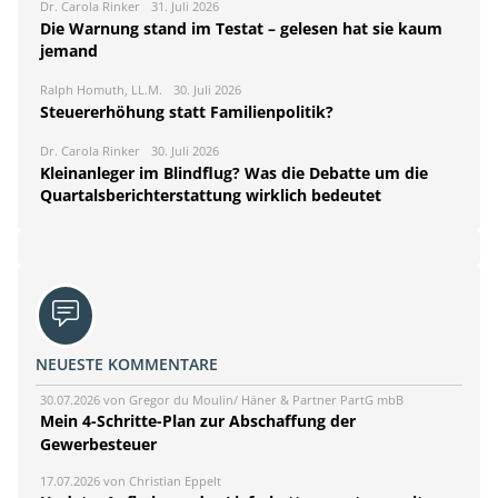
Dr. Carola Rinker
31. Juli 2026
Die Warnung stand im Testat – gelesen hat sie kaum
jemand
Ralph Homuth, LL.M.
30. Juli 2026
Steuererhöhung statt Familienpolitik?
Dr. Carola Rinker
30. Juli 2026
Kleinanleger im Blindflug? Was die Debatte um die
Quartalsberichterstattung wirklich bedeutet
NEUESTE KOMMENTARE
30.07.2026 von Gregor du Moulin/ Häner & Partner PartG mbB
Mein 4-Schritte-Plan zur Abschaffung der
Gewerbesteuer
17.07.2026 von Christian Eppelt