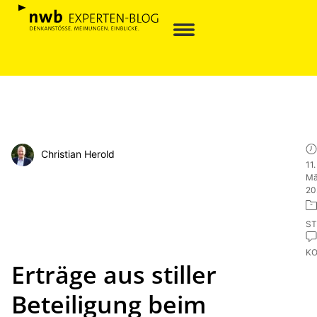
Christian Herold
11.
Mä
20
ST
K
Erträge aus stiller
Beteiligung beim