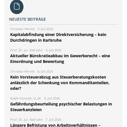
NEUESTE BEITRÄGE
Christian Herold
9. Juli 2026
Kapitalabfindung einer Direktversicherung – kein
Durchdringen in Karlsruhe
Prof. Dr. jur. Ralf Jahn
9. Juli 2026
Aktueller Bürokratieabbau im Gewerberecht – eine
Einordnung und Bewertung
Christian Herold
8. Juli 2026
Kein Vorsteuerabzug aus Steuerberatungskosten
anlässlich der Schenkung von Kommanditanteilen,
oder?
Ralph Homuth, LL.M.
8. Juli 2026
Gefährdungsbeurteilung psychischer Belastungen in
Steuerkanzleien
Prof. Dr. jur. Ralf Jahn
7. Juli 2026
Längere Befristung von Arbeitsverhältnissen –