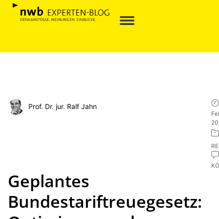
Prof. Dr. jur. Ralf Jahn
Fe
20
R
K
Geplantes
Bundestariftreuegesetz: