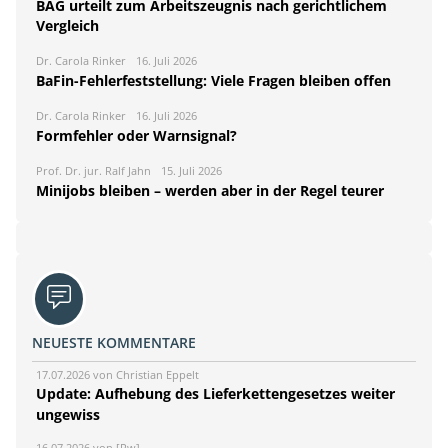
BAG urteilt zum Arbeitszeugnis nach gerichtlichem
Vergleich
Dr. Carola Rinker
16. Juli 2026
BaFin-Fehlerfeststellung: Viele Fragen bleiben offen
Dr. Carola Rinker
16. Juli 2026
Formfehler oder Warnsignal?
Prof. Dr. jur. Ralf Jahn
15. Juli 2026
Minijobs bleiben – werden aber in der Regel teurer
NEUESTE KOMMENTARE
17.07.2026 von Christian Eppelt
Update: Aufhebung des Lieferkettengesetzes weiter
ungewiss
16.07.2026 von [Rw]