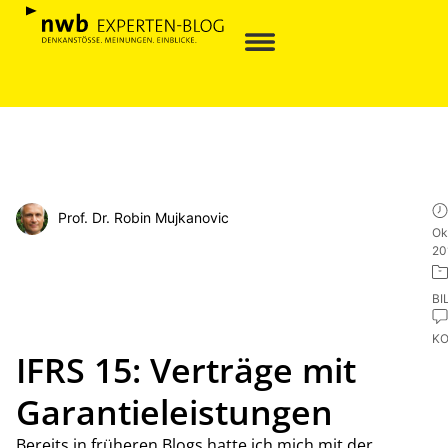
Prof. Dr. Robin Mujkanovic
Ok
20
BI
K
IFRS 15: Verträge mit
Garantieleistungen
Bereits in früheren Blogs hatte ich mich mit der