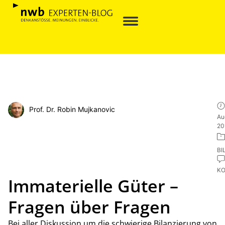
Prof. Dr. Robin Mujkanovic
Au
20
BI
K
Immaterielle Güter –
Fragen über Fragen
Bei aller Diskussion um die schwierige Bilanzierung von