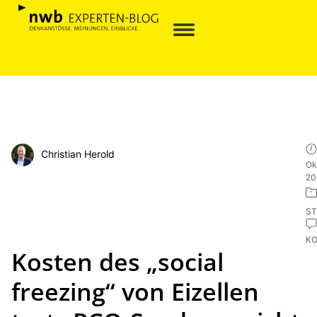
Christian Herold
Ok
20
ST
K
Kosten des „social
freezing“ von Eizellen