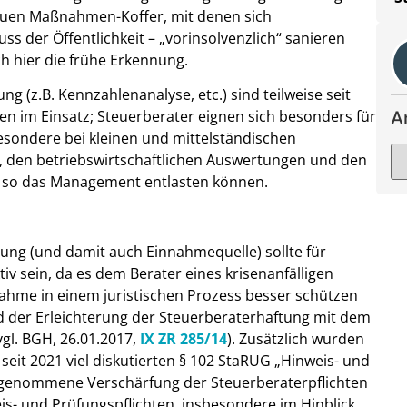
euen Maßnahmen-Koffer, mit denen sich
 der Öffentlichkeit – „vorinsolvenzlich“ sanieren
h hier die frühe Erkennung.
 (z.B. Kennzahlenanalyse, etc.) sind teilweise seit
en im Einsatz; Steuerberater eignen sich besonders für
A
sondere bei kleinen und mittelständischen
, den betriebswirtschaftlichen Auswertungen und den
d so das Management entlasten können.
zung (und damit auch Einnahmequelle) sollte für
v sein, da es dem Berater eines krisenanfälligen
hme in einem juristischen Prozess besser schützen
 der Erleichterung der Steuerberaterhaftung mit dem
gl. BGH, 26.01.2017,
IX ZR 285/14
). Zusätzlich wurden
eit 2021 viel diskutierten § 102 StaRUG „Hinweis- und
ahrgenommene Verschärfung der Steuerberaterpflichten
is- und Prüfungspflichten, insbesondere im Hinblick