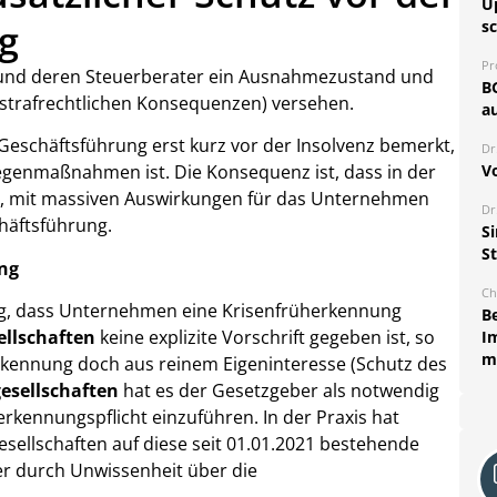
U
g
sc
Pr
 und deren Steuerberater ein Ausnahmezustand und
B
der strafrechtlichen Konsequenzen) versehen.
au
Geschäftsführung erst kurz vor der Insolvenz bemerkt,
Dr
V
 Gegenmaßnahmen ist. Die Konsequenz ist, dass in der
 mit massiven Auswirkungen für das Unternehmen
Dr
chäftsführung.
S
S
ng
Ch
ig, dass Unternehmen eine Krisenfrüherkennung
B
llschaften
keine explizite Vorschrift gegeben ist, so
I
m
erkennung doch aus reinem Eigeninteresse (Schutz des
esellschaften
hat es der Gesetzgeber als notwendig
rkennungspflicht einzuführen. In der Praxis hat
gesellschaften auf diese seit 01.01.2021 bestehende
er durch Unwissenheit über die