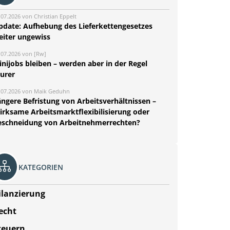
.07.2026 von Christian Eppelt
pdate: Aufhebung des Lieferkettengesetzes
eiter ungewiss
.07.2026 von [Rw]
nijobs bleiben – werden aber in der Regel
eurer
.07.2026 von Maik Geduhn
ängere Befristung von Arbeitsverhältnissen –
irksame Arbeitsmarktflexibilisierung oder
eschneidung von Arbeitnehmerrechten?
KATEGORIEN
ilanzierung
echt
teuern