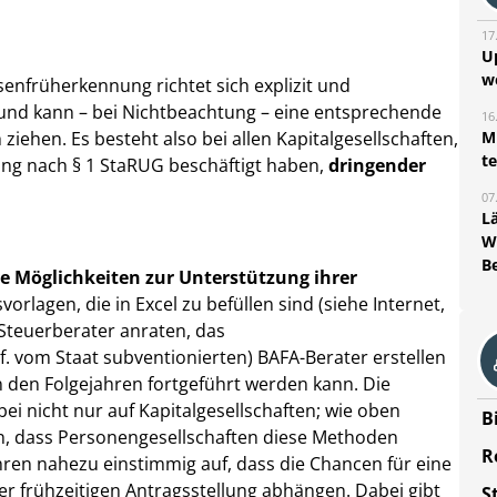
17
U
w
enfrüherkennung richtet sich explizit und
und kann – bei Nichtbeachtung – eine entsprechende
16
iehen. Es besteht also bei allen Kapitalgesellschaften,
Mi
t
ung nach § 1 StaRUG beschäftigt haben,
dringender
07
L
W
B
ve Möglichkeiten zur Unterstützung ihrer
orlagen, die in Excel zu befüllen sind (siehe Internet,
 Steuerberater anraten, das
. vom Staat subventionierten) BAFA-Berater erstellen
n den Folgejahren fortgeführt werden kann. Die
i nicht nur auf Kapitalgesellschaften; wie oben
B
en, dass Personengesellschaften diese Methoden
R
ren nahezu einstimmig auf, dass die Chancen für eine
r frühzeitigen Antragsstellung abhängen. Dabei gibt
S