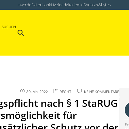
nwb.de
Datenbank
Livefeed
Akademie
Shop
tax&bytes
Search Button
SUCHEN
Search
for:
30. Mai 2022
RECHT
KEINE KOMMENTARE
spflicht nach § 1 StaRUG
gsmöglichkeit für
sätzlicher Schutz vor der
Pr