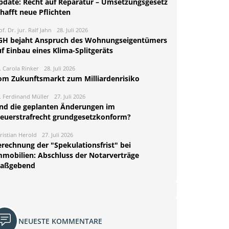
pdate: Recht auf Reparatur – Umsetzungsgesetz
hafft neue Pflichten
of. Dr. jur. Ralf Jahn
28. Juli 2026
GH bejaht Anspruch des Wohnungseigentümers
f Einbau eines Klima-Splitgeräts
. Carola Rinker
28. Juli 2026
om Zukunftsmarkt zum Milliardenrisiko
. Ferdinand Müller
27. Juli 2026
ind die geplanten Änderungen im
teuerstrafrecht grundgesetzkonform?
ristian Herold
27. Juli 2026
erechnung der "Spekulationsfrist" bei
mmobilien: Abschluss der Notarverträge
aßgebend
NEUESTE KOMMENTARE