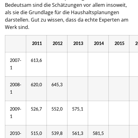
Bedeutsam sind die Schätzungen vor allem insoweit,
als sie die Grundlage für die Haushaltsplanungen
darstellen. Gut zu wissen, dass da echte Experten am
Werk sind.
2011
2012
2013
2014
2015
2
2007-
613,6
1
2008-
620,0
645,3
1
2009-
526,7
552,0
575,1
1
2010-
515,0
539,8
561,3
581,5