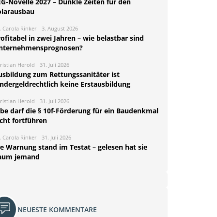
EG-Novelle 2027 – Dunkle Zeiten für den
olarausbau
. Carola Rinker
3. August 2026
ofitabel in zwei Jahren – wie belastbar sind
nternehmensprognosen?
ristian Herold
31. Juli 2026
usbildung zum Rettungssanitäter ist
indergeldrechtlich keine Erstausbildung
ristian Herold
31. Juli 2026
rbe darf die § 10f-Förderung für ein Baudenkmal
cht fortführen
. Carola Rinker
31. Juli 2026
ie Warnung stand im Testat – gelesen hat sie
aum jemand
NEUESTE KOMMENTARE