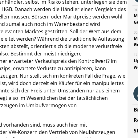
händler, selbst im Risiko stehen, unterliegen sie dem
 4 HGB. Danach werden die Händler einen Vergleich des
01
M
llen müssen. Börsen- oder Marktpreise werden wohl
G
und zumal auch noch im Warenbestand wird
relevanten Marktes gestritten. Soll der Wert aus dem
30
M
leitet werden? Während die traditionelle Auffassung
G
en abstellt, orientiert sich die moderne verlustfreie
lso: Bestimmt der meist niedrigere
17
U
her erwarteter Verkaufspreis den Kontrollwert? Im
w
zips, erwartete Verluste zu antizipieren, kann
zeugen. Nur stellt sich im konkreten Fall die Frage, wie
ist, wird doch derzeit ein Käufer für ein manipuliertes
könnte sich der Preis unter Umständen nur aus einem
iegt also im Wesentlichen bei der tatsächlichen
hrzeugen im Umlaufvermögen von
B
R
 vorhanden sind, muss auch hier mit
S
der VW-Konzern den Vertrieb von Neufahrzeugen