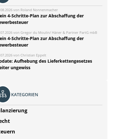
.08.2026 von Roland Nonnenmacher
ein 4-Schritte-Plan zur Abschaffung der
ewerbesteuer
.07.2026 von Gregor du Moulin/ Häner & Partner PartG mbB
ein 4-Schritte-Plan zur Abschaffung der
ewerbesteuer
.07.2026 von Christian Eppelt
pdate: Aufhebung des Lieferkettengesetzes
eiter ungewiss
KATEGORIEN
ilanzierung
echt
teuern