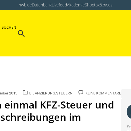
nwb.de
Datenbank
Livefeed
Akademie
Shop
tax&bytes
Search Button
SUCHEN
Search
for:
ember 2015
BILANZIERUNG
,
STEUERN
KEINE KOMMENTARE
h einmal KFZ-Steuer und
schreibungen im
Pr