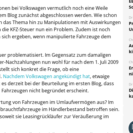
E
S
onen bei Volkswagen vermutlich noch eine Weile
sem Blog zunächst abgeschlossen werden. Wie schon
Dr
ch das Thema hin zu Manipulationen mit Auswirkungen
Pr
h die KFZ-Steuer nun ein Problem. Zudem ist noch
U
 sich ergeben, wenn manipulierte Fahrzeuge dem
Ch
A
k
uer problematisiert. Im Gegensatz zum damaligen
uer-Nachzahlungen nun wohl für nach dem 1. Juli 2009
Ch
E
ellt sich konkret die Frage, ob eine
ni
d.
Nachdem Volkswagen angekündigt hat
, etwaige
s derzeit bei der Beurteilung im ersten Blog, dass
Dr
D
n Fahrzeugen nicht begründet erscheint.
k
wertung von Fahrzeugen im Umlaufvermögen aus? Im
rauchtfahrzeuge im Händlerbestand betroffen sein.
 soweit sie Leasingrückläufer zur Veräußerung im