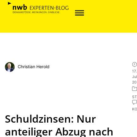
Christian Herold
17.
Jul
20
ST
K
Schuldzinsen: Nur
anteiliger Abzug nach