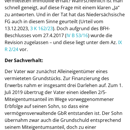
vermieteten Immobilie erhält? Wahrscheinlich ist man
schnell geneigt, auf diese Frage mit einem klaren „Ja“
zu antworten. Und in der Tat hat das Niedersächsische
FG auch in diesem Sinne geurteilt (Urteil vom
13.12.2023,
3 K 162/23
). Doch aufgrund des BFH-
Beschlusses vom 27.4.2017 (
IV B 53/16
) wurde die
Revision zugelassen – und diese liegt unter dem Az.
IX
R 2/24
vor.
Der Sachverhalt:
Der Vater war zunächst Alleineigentümer eines
vermieteten Grundstücks. Zur Finanzierung des
Erwerbs nahm er insgesamt drei Darlehen auf. Zum 1.
Juli 2019 übertrug der Vater einen ideellen 2/5-
Miteigentumsanteil im Wege vorweggenommener
Erbfolge auf seinen Sohn, so dass eine
vermögensverwaltende GbR entstanden ist. Der Sohn
übernahm zwar auch die Grundschuld entsprechend
seinem Miteigentumsanteil, doch zu einer