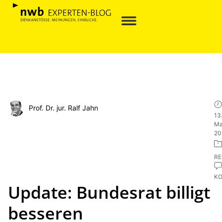
Prof. Dr. jur. Ralf Jahn
13
Ma
20
R
K
Update: Bundesrat billigt
besseren