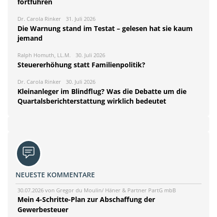
fortführen
Dr. Carola Rinker
31. Juli 2026
Die Warnung stand im Testat – gelesen hat sie kaum
jemand
Ralph Homuth, LL.M.
30. Juli 2026
Steuererhöhung statt Familienpolitik?
Dr. Carola Rinker
30. Juli 2026
Kleinanleger im Blindflug? Was die Debatte um die
Quartalsberichterstattung wirklich bedeutet
NEUESTE KOMMENTARE
30.07.2026 von Gregor du Moulin/ Häner & Partner PartG mbB
Mein 4-Schritte-Plan zur Abschaffung der
Gewerbesteuer