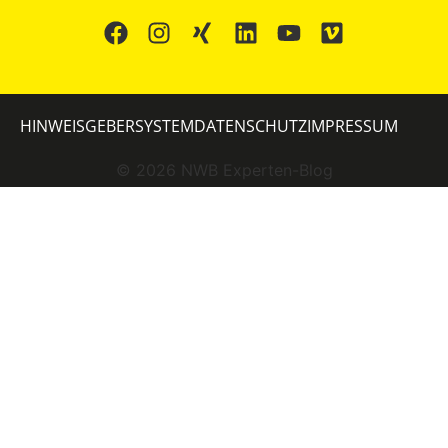
HINWEISGEBERSYSTEM
DATENSCHUTZ
IMPRESSUM
©
2026
NWB Experten-Blog