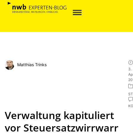
Matthias Trinks
3.
Apr
20
ST
K
Verwaltung kapituliert
vor Steuersatzwirrwarr