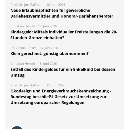
Prof. Dr. jur. Ralf Jahn
18. Juni 2026
Neue Erlaubnispflichten für gewerbliche
Darlehensvermittler und Honorar-Darlehensberater
Christian Herold
17. Juni 2026
Kindergeld: Mittels individueller Freistellungen die 20-
Stunden-Grenze einhalten?
Dr. Carola Rinker
16. Juni 2026
Klein gerechnet, günstig übernommen?
Christian Herold
15. Juni 2026
Entfall des Kindergeldes für ein Enkelkind bei dessen
Umzug
Prof. Dr. jur. Ralf Jahn
12. Juni 2026
Ökodesign und Energieverbrauchskennzeichnung -
Bundestag beschließt Gesetz zur Umsetzung zur
Umsetzung europäischer Regelungen