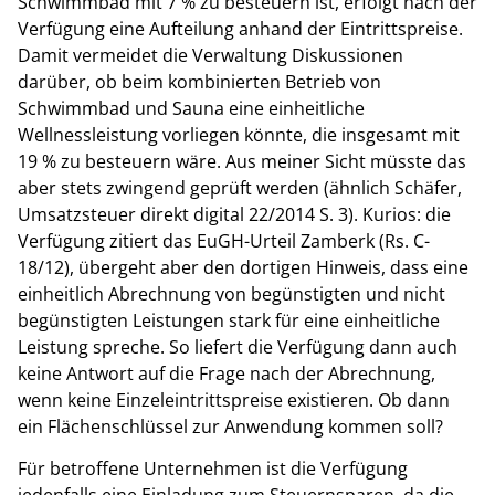
Schwimmbad mit 7 % zu besteuern ist, erfolgt nach der
Verfügung eine Aufteilung anhand der Eintrittspreise.
Damit vermeidet die Verwaltung Diskussionen
darüber, ob beim kombinierten Betrieb von
Schwimmbad und Sauna eine einheitliche
Wellnessleistung vorliegen könnte, die insgesamt mit
19 % zu besteuern wäre. Aus meiner Sicht müsste das
aber stets zwingend geprüft werden (ähnlich Schäfer,
Umsatzsteuer direkt digital 22/2014 S. 3). Kurios: die
Verfügung zitiert das EuGH-Urteil Zamberk (Rs. C-
18/12), übergeht aber den dortigen Hinweis, dass eine
einheitlich Abrechnung von begünstigten und nicht
begünstigten Leistungen stark für eine einheitliche
Leistung spreche. So liefert die Verfügung dann auch
keine Antwort auf die Frage nach der Abrechnung,
wenn keine Einzeleintrittspreise existieren. Ob dann
ein Flächenschlüssel zur Anwendung kommen soll?
Für betroffene Unternehmen ist die Verfügung
jedenfalls eine Einladung zum Steuernsparen, da die