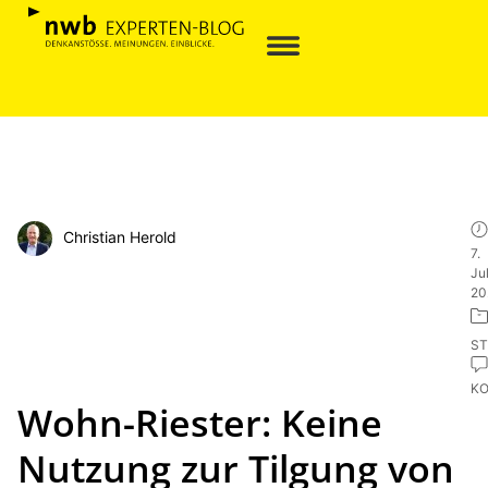
Christian Herold
7.
Jul
20
ST
K
Wohn-Riester: Keine
Nutzung zur Tilgung von