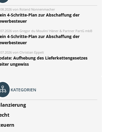
.08.2026 von Roland Nonnenmacher
ein 4-Schritte-Plan zur Abschaffung der
ewerbesteuer
.07.2026 von Gregor du Moulin/ Häner & Partner PartG mbB
ein 4-Schritte-Plan zur Abschaffung der
ewerbesteuer
.07.2026 von Christian Eppelt
pdate: Aufhebung des Lieferkettengesetzes
eiter ungewiss
KATEGORIEN
ilanzierung
echt
teuern