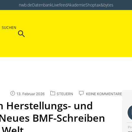
nwb.de
Datenbank
Livefeed
Akademie
Shop
tax&bytes
Search Button
SUCHEN
Search
for:
13. Februar 2026
STEUERN
KEINE KOMMENTARE
 Herstellungs- und
 Neues BMF-Schreiben
r Welt
Pr