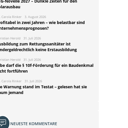
EG-Novelle 2027 – Dunkle Zeiten für den
olarausbau
. Carola Rinker
3. August 2026
ofitabel in zwei Jahren – wie belastbar sind
nternehmensprognosen?
ristian Herold
31. Juli 2026
usbildung zum Rettungssanitäter ist
indergeldrechtlich keine Erstausbildung
ristian Herold
31. Juli 2026
rbe darf die § 10f-Förderung für ein Baudenkmal
cht fortführen
. Carola Rinker
31. Juli 2026
ie Warnung stand im Testat – gelesen hat sie
aum jemand
NEUESTE KOMMENTARE