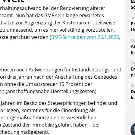
E
S
rhaltungsaufwand bei der Renovierung älterer
nzamt. Nun hat das BMF sein lange erwartetes
Dr
ndsätze zur Abgrenzung der Kostenarten – teilweise
Pr
 zu umfassend, um es hier vollständig vorzustellen.
U
ekte gerichtet werden (
BMF-Schreiben vom 26.1.2026,
Ch
A
k
Ch
E
ehören auch Aufwendungen für Instandsetzungs- und
ni
on drei Jahren nach der Anschaffung des Gebäudes
n ohne die Umsatzsteuer 15 Prozent der
Dr
n (anschaffungsnahe Herstellungskosten).
D
k
Jahren im Besitz des Steuerpflichtigen befindet und
orliegen, kommt es für die Einordnung als
vierungsmaßnahmen zu einer wesentlichen
Zustand der Immobilie geführt haben – bei
rdhebung maßgebend.