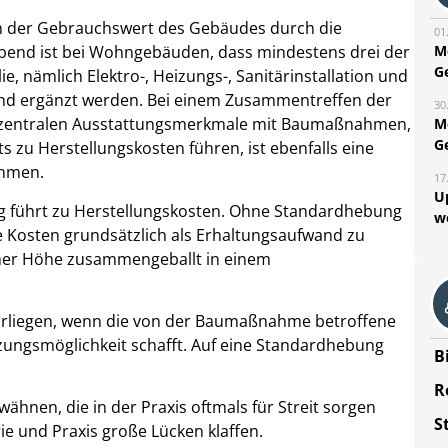
nn der Gebrauchswert des Gebäudes durch die
01
M
end ist bei Wohngebäuden, dass mindestens drei der
G
e, nämlich Elektro-, Heizungs-, Sanitärinstallation und
t und ergänzt werden. Bei einem Zusammentreffen der
30
r zentralen Ausstattungsmerkmale mit Baumaßnahmen,
M
G
ts zu Herstellungskosten führen, ist ebenfalls eine
hmen.
17
U
 führt zu Herstellungskosten. Ohne Standardhebung
w
 Kosten grundsätzlich als Erhaltungsaufwand zu
cher Höhe zusammengeballt in einem
orliegen, wenn die von der Baumaßnahme betroffene
tzungsmöglichkeit schafft. Auf eine Standardhebung
B
R
hnen, die in der Praxis oftmals für Streit sorgen
S
e und Praxis große Lücken klaffen.