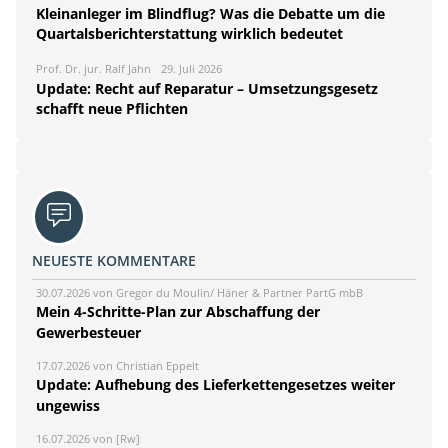
Kleinanleger im Blindflug? Was die Debatte um die
Quartalsberichterstattung wirklich bedeutet
Prof. Dr. jur. Ralf Jahn
29. Juli 2026
Update: Recht auf Reparatur – Umsetzungsgesetz
schafft neue Pflichten
NEUESTE KOMMENTARE
30.07.2026 von Gregor du Moulin/ Häner & Partner PartG mbB
Mein 4-Schritte-Plan zur Abschaffung der
Gewerbesteuer
17.07.2026 von Christian Eppelt
Update: Aufhebung des Lieferkettengesetzes weiter
ungewiss
16.07.2026 von [Rw]