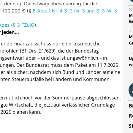
ei der sog. Dienstwagenbesteuerung für die
01
f 100.000 € (§
6 Abs. 1 Nr. 4 S. 2 Nr. 3 und S. 3 Nr. 3
M
G
etzes
(
§ 3 FZulG
).
30
r jeden…
M
G
hrende Finanzausschuss nur eine kosmetische
fohlen (BT-Drs. 21/629), die der Bundestag
17
gsentwurf aber – und das ist ungewöhnlich­ – in
U
atungen. Der Bundesrat muss dem Paket am 11.7.2025
w
er als sicher, nachdem sich Bund und Länder auf eine
chten Steuerausfälle bei Ländern und Kommunen
vermutlich noch vor der Sommerpause abgeschlossen:
te Wirtschaft, die jetzt auf verlässlicher Grundlage
B
e 2025 planen kann.
R
S