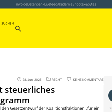
nwb.de
Datenbank
Livefeed
Akademie
Shop
tax&bytes
Search Button
SUCHEN
Search
for:
28. Juni 2025
RECHT
KEINE KOMMENTARE
 steuerliches
rogramm
den Gesetzentwurf der Koalitionsfraktionen „für ein
Pr