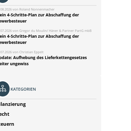
.08.2026 von Roland Nonnenmacher
ein 4-Schritte-Plan zur Abschaffung der
ewerbesteuer
.07.2026 von Gregor du Moulin/ Häner & Partner PartG mbB
ein 4-Schritte-Plan zur Abschaffung der
ewerbesteuer
.07.2026 von Christian Eppelt
pdate: Aufhebung des Lieferkettengesetzes
eiter ungewiss
KATEGORIEN
ilanzierung
echt
teuern