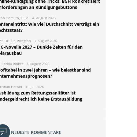
nline-Kündigung ohne Tricks: BGH konkretisiert
nforderungen an Kündigungsbuttons
lph Homuth, LL.M.
4. August 2026
nteneintritt: Wie viel Durchschnitt verträgt ein
echtsstaat?
of. Dr. jur. Ralf Jahn
3. August 2026
EG-Novelle 2027 – Dunkle Zeiten für den
olarausbau
. Carola Rinker
3. August 2026
ofitabel in zwei Jahren – wie belastbar sind
nternehmensprognosen?
ristian Herold
31. Juli 2026
usbildung zum Rettungssanitäter ist
indergeldrechtlich keine Erstausbildung
NEUESTE KOMMENTARE