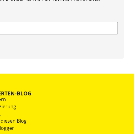
ERTEN-BLOG
ern
zierung
t
 diesen Blog
Blogger