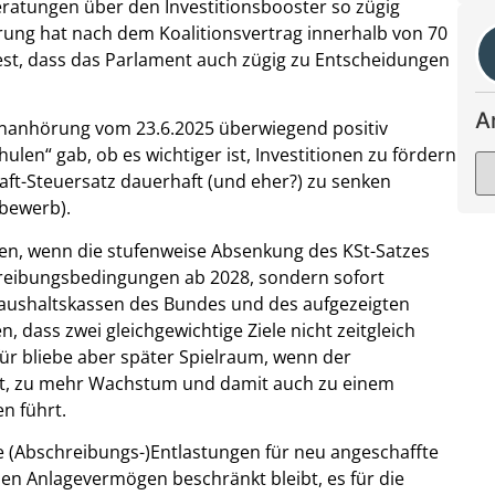
eratungen über den Investitionsbooster so zügig
ung hat nach dem Koalitionsvertrag innerhalb von 70
test, dass das Parlament auch zügig zu Entscheidungen
A
enanhörung vom 23.6.2025 überwiegend positiv
en“ gab, ob es wichtiger ist, Investitionen zu fördern
t-Steuersatz dauerhaft (und eher?) zu senken
tbewerb).
sen, wenn die stufenweise Absenkung des KSt-Satzes
hreibungsbedingungen ab 2028, sondern sofort
aushaltskassen des Bundes und des aufgezeigten
dass zwei gleichgewichtige Ziele nicht zeitgleich
ür bliebe aber später Spielraum, wenn der
ndet, zu mehr Wachstum und damit auch zu einem
n führt.
ie (Abschreibungs-)Entlastungen für neu angeschaffte
en Anlagevermögen beschränkt bleibt, es für die