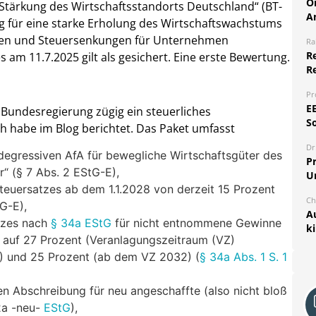
O
Stärkung des Wirtschaftsstandorts Deutschland“ (BT-
A
für eine starke Erholung des Wirtschaftswachstums
ten und Steuersenkungen für Unternehmen
Ra
Re
am 11.7.2025 gilt als gesichert. Eine erste Bewertung.
R
Pr
E
 Bundesregierung zügig ein steuerliches
S
h habe im Blog berichtet. Das Paket umfasst
Dr
egressiven AfA für bewegliche Wirtschaftsgüter des
Pr
“ (§ 7 Abs. 2 EStG-E),
U
teuersatzes ab dem 1.1.2028 von derzeit 15 Prozent
Ch
G-E),
A
tzes nach
§ 34a EStG
für nicht entnommene Gewinne
k
n auf 27 Prozent (Veranlagungszeitraum (VZ)
) und 25 Prozent (ab dem VZ 2032) (
§ 34a Abs. 1 S. 1
en Abschreibung für neu angeschaffte (also nicht bloß
2a -neu-
EStG
),