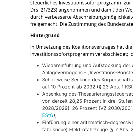
steuerliches Investitionssofortprogramm zur 
Drs. 21/323) angenommen und damit den Weg 
durch verbesserte Abschreibungsmöglichkei
freigemacht. Die Zustimmung des Bundesrates 
Hintergrund
In Umsetzung des Koalitionsvertrages hat die
Investitionssofortprogramm verabschiedet; ic
Wiedereinführung und Aufstockung der d
Anlagevermögens – „Investitions-Booster
Schrittweise Senkung des Körperschafts
auf 10 Prozent ab 2032 (§ 23 Abs. 1 KSt
Absenkung des Thesaurierungssteuersa
von derzeit 28,25 Prozent in drei Stufe
2028/2029), 26 Prozent (VZ 2030/2031
EStG
),
Einführung einer arithmetisch-degressiv
fabrikneue) Elektrofahrzeuge (§ 7 Abs. 