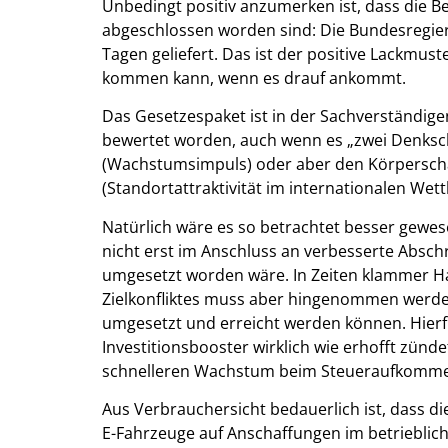
Unbedingt positiv anzumerken ist, dass die B
abgeschlossen worden sind: Die Bundesregier
Tagen geliefert. Das ist der positive Lackmus
kommen kann, wenn es drauf ankommt.
Das Gesetzespaket ist in der Sachverständig
bewertet worden, auch wenn es „zwei Denkschul
(Wachstumsimpuls) oder aber den Körperschaf
(Standortattraktivität im internationalen Wet
Natürlich wäre es so betrachtet besser gewe
nicht erst im Anschluss an verbesserte Absc
umgesetzt worden wäre. In Zeiten klammer H
Zielkonfliktes muss aber hingenommen werden, 
umgesetzt und erreicht werden können. Hierf
Investitionsbooster wirklich wie erhofft zü
schnelleren Wachstum beim Steueraufkomme
Aus Verbrauchersicht bedauerlich ist, dass d
E-Fahrzeuge auf Anschaffungen im betrieblich