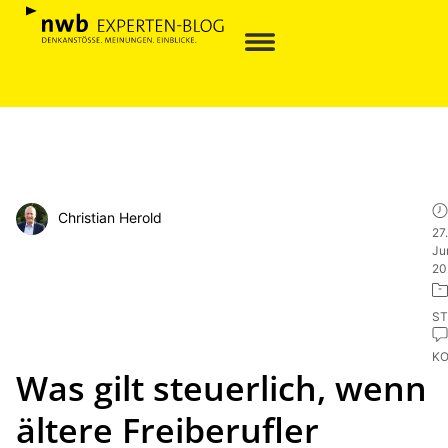
Christian Herold
27.
Ju
20
ST
K
Was gilt steuerlich, wenn
ältere Freiberufler