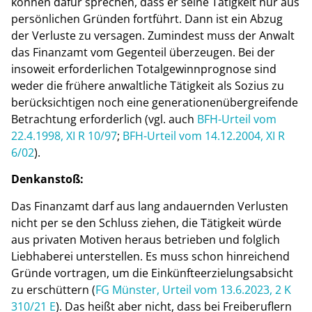
können dafür sprechen, dass er seine Tätigkeit nur aus
persönlichen Gründen fortführt. Dann ist ein Abzug
der Verluste zu versagen. Zumindest muss der Anwalt
das Finanzamt vom Gegenteil überzeugen. Bei der
insoweit erforderlichen Totalgewinnprognose sind
weder die frühere anwaltliche Tätigkeit als Sozius zu
berücksichtigen noch eine generationenübergreifende
Betrachtung erforderlich (vgl. auch
BFH-Urteil vom
22.4.1998, XI R 10/97
;
BFH-Urteil vom 14.12.2004, XI R
6/02
).
Denkanstoß:
Das Finanzamt darf aus lang andauernden Verlusten
nicht per se den Schluss ziehen, die Tätigkeit würde
aus privaten Motiven heraus betrieben und folglich
Liebhaberei unterstellen. Es muss schon hinreichend
Gründe vortragen, um die Einkünfteerzielungsabsicht
zu erschüttern (
FG Münster, Urteil vom 13.6.2023, 2 K
310/21 E
). Das heißt aber nicht, dass bei Freiberuflern