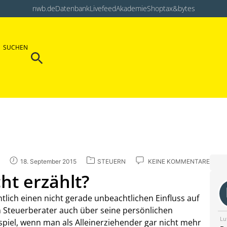
nwb.de
Datenbank
Livefeed
Akademie
Shop
tax&bytes
Search Button
SUCHEN
Search
for:
18. September 2015
STEUERN
KEINE KOMMENTARE
cht erzählt?
tlich einen nicht gerade unbeachtlichen Einfluss auf
n Steuerberater auch über seine persönlichen
Lu
piel, wenn man als Alleinerziehender gar nicht mehr