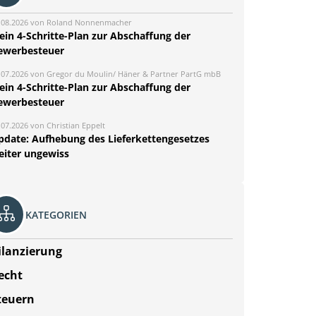
.08.2026 von Roland Nonnenmacher
ein 4-Schritte-Plan zur Abschaffung der
ewerbesteuer
.07.2026 von Gregor du Moulin/ Häner & Partner PartG mbB
ein 4-Schritte-Plan zur Abschaffung der
ewerbesteuer
.07.2026 von Christian Eppelt
pdate: Aufhebung des Lieferkettengesetzes
eiter ungewiss
KATEGORIEN
ilanzierung
echt
teuern