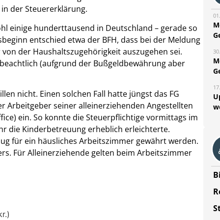
in der Steuererklärung.
01
M
hl einige hunderttausend in Deutschland – gerade so
G
resbeginn entschied etwa der BFH, dass bei der Meldung
r von der Haushaltszugehörigkeit auszugehen sei.
30
M
nbeachtlich (aufgrund der Bußgeldbewährung aber
G
17
en nicht. Einen solchen Fall hatte jüngst das FG
U
der Arbeitgeber seiner alleinerziehenden Angestellten
w
ice) ein. So konnte die Steuerpflichtige vormittags im
r die Kinderbetreuung erheblich erleichterte.
bzug für ein häusliches Arbeitszimmer gewährt werden.
ers. Für Alleinerziehende gelten beim Arbeitszimmer
B
R
S
r.)