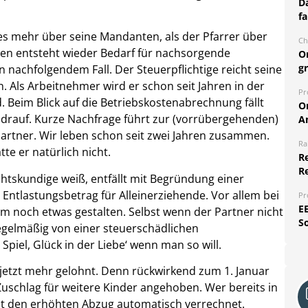
Da
fa
s mehr über seine Mandanten, als der Pfarrer über
Ch
ten entsteht wieder Bedarf für nachsorgende
O
g
 nachfolgendem Fall. Der Steuerpflichtige reicht seine
Als Arbeitnehmer wird er schon seit Jahren in der
Pr
nd. Beim Blick auf die Betriebskostenabrechnung fällt
O
 drauf. Kurze Nachfrage führt zur (vorrübergehenden)
A
artner. Wir leben schon seit zwei Jahren zusammen.
Ra
tte er natürlich nicht.
Re
R
chtskundige weiß, entfällt mit Begründung einer
ntlastungsbetrag für Alleinerziehende. Vor allem bei
Pr
E
m noch etwas gestalten. Selbst wenn der Partner nicht
S
regelmäßig von einer steuerschädlichen
iel, Glück in der Liebe‘ wenn man so will.
 jetzt mehr gelohnt. Denn rückwirkend zum 1. Januar
Zuschlag für weitere Kinder angehoben. Wer bereits in
mt den erhöhten Abzug automatisch verrechnet.