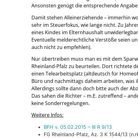
Ansonsten genügt die entsprechende Angabe 
Damit stehen Alleinerziehende – immerhin wo
sehr im Steuerfokus, wie lange nicht. Zu Jah
eines Kindes im Elternhaushalt unwiderlegba
Eventuelle melderechtliche Verstöße seien u
auch nicht zu empfehlen).
Nur übertreiben muss man es mit dem Sparwill
Rheinland-Pfalz zu beurteilen. Dort richtete 
einen Telearbeitsplatz (altdeutsch für Homeoff
Büro und nachmittags daheim arbeiten, was ih
Allerdings sollte dann doch bitte auch der A
Das sahen die Richter – m.E. zutreffend – and
keine Sonderregelungen.
Weitere Infos:
BFH v. 05.02.2015 – III R 9/13
FG Rheinland-Pfalz, Az. 3 K 1544/13 (n.rk