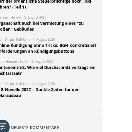
rf der ordentliche Steuerpflichtige noch Taxi
hren? (Teil 1)
ristian Herold
5. August 2026
rganschaft auch bei Vermietung eines "zu
roßen" Gebäudes
of. Dr. jur. Ralf Jahn
4. August 2026
nline-Kündigung ohne Tricks: BGH konkretisiert
nforderungen an Kündigungsbuttons
lph Homuth, LL.M.
4. August 2026
nteneintritt: Wie viel Durchschnitt verträgt ein
echtsstaat?
of. Dr. jur. Ralf Jahn
3. August 2026
EG-Novelle 2027 – Dunkle Zeiten für den
olarausbau
NEUESTE KOMMENTARE