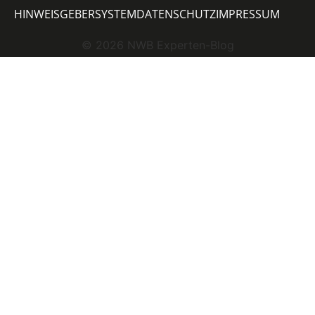
HINWEISGEBERSYSTEM
DATENSCHUTZ
IMPRESSUM
©
2026
NWB Experten-Blog