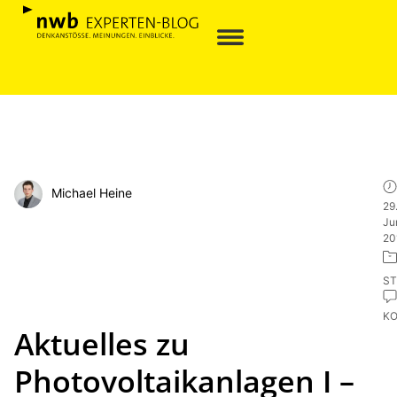
Michael Heine
29
Ju
20
ST
K
Aktuelles zu
Photovoltaikanlagen I –