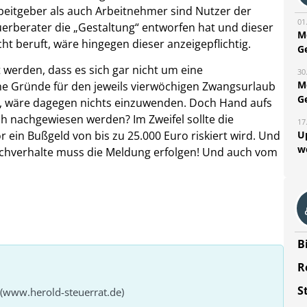
beitgeber als auch Arbeitnehmer sind Nutzer der
01
teuerberater die „Gestaltung“ entworfen hat und dieser
M
ht beruft, wäre hingegen dieser anzeigepflichtig.
G
erden, dass es sich gar nicht um eine
30
M
che Gründe für den jeweils vierwöchigen Zwangsurlaub
G
t, wäre dagegen nichts einzuwenden. Doch Hand aufs
ch nachgewiesen werden? Im Zweifel sollte die
17
U
r ein Bußgeld von bis zu 25.000 Euro riskiert wird. Und
w
Sachverhalte muss die Meldung erfolgen! Und auch vom
B
R
S
 (www.herold-steuerrat.de)