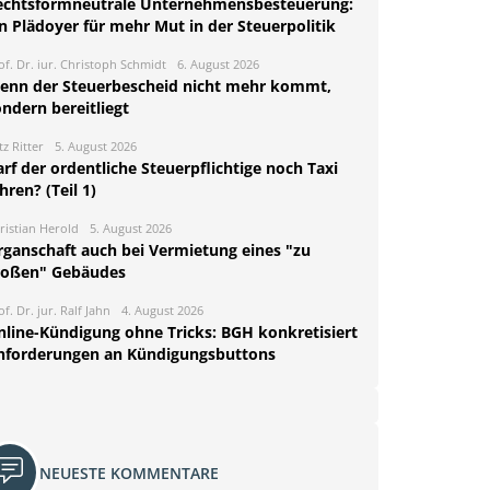
echtsformneutrale Unternehmensbesteuerung:
n Plädoyer für mehr Mut in der Steuerpolitik
of. Dr. iur. Christoph Schmidt
6. August 2026
enn der Steuerbescheid nicht mehr kommt,
ndern bereitliegt
tz Ritter
5. August 2026
rf der ordentliche Steuerpflichtige noch Taxi
hren? (Teil 1)
ristian Herold
5. August 2026
rganschaft auch bei Vermietung eines "zu
roßen" Gebäudes
of. Dr. jur. Ralf Jahn
4. August 2026
nline-Kündigung ohne Tricks: BGH konkretisiert
nforderungen an Kündigungsbuttons
NEUESTE KOMMENTARE