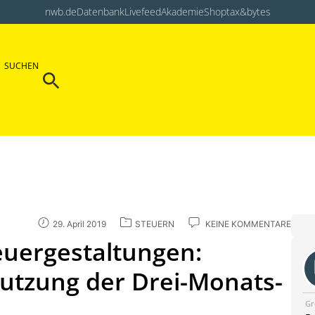
nwb.de
Datenbank
Livefeed
Akademie
Shop
tax&bytes
Search Button
SUCHEN
Search
for:
29. April 2019
STEUERN
KEINE KOMMENTARE
teuergestaltungen:
nutzung der Drei-Monats-
Gr