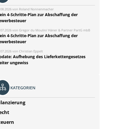
.08.2026 von Roland Nonnenmacher
ein 4-Schritte-Plan zur Abschaffung der
ewerbesteuer
.07.2026 von Gregor du Moulin/ Häner & Partner PartG mbB
ein 4-Schritte-Plan zur Abschaffung der
ewerbesteuer
.07.2026 von Christian Eppelt
pdate: Aufhebung des Lieferkettengesetzes
eiter ungewiss
KATEGORIEN
ilanzierung
echt
teuern