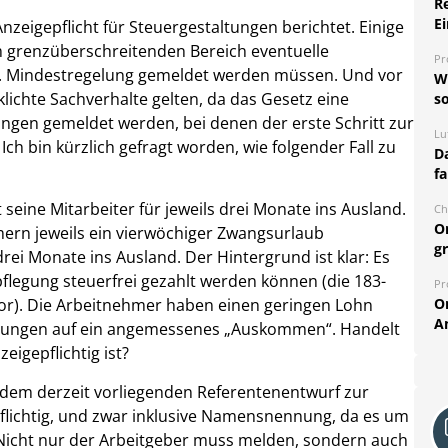
R
Ei
nzeigepflicht für Steuergestaltungen berichtet. Einige
m grenzüberschreitenden Bereich eventuelle
Pr
zw. Mindestregelung gemeldet werden müssen. Und vor
W
klichte Sachverhalte gelten, da das Gesetz eine
so
ungen gemeldet werden, bei denen der erste Schritt zur
Lu
Ich bin kürzlich gefragt worden, wie folgender Fall zu
Da
fa
ine Mitarbeiter für jeweils drei Monate ins Ausland.
Ch
O
ern jeweils ein vierwöchiger Zwangsurlaub
g
rei Monate ins Ausland. Der Hintergrund ist klar: Es
flegung steuerfrei gezahlt werden können (die 183-
Pr
O
vor). Die Arbeitnehmer haben einen geringen Lohn
A
ösungen auf ein angemessenes „Auskommen“. Handelt
eigepflichtig ist?
 dem derzeit vorliegenden Referentenentwurf zur
pflichtig, und zwar inklusive Namensnennung, da es um
 Nicht nur der Arbeitgeber muss melden, sondern auch