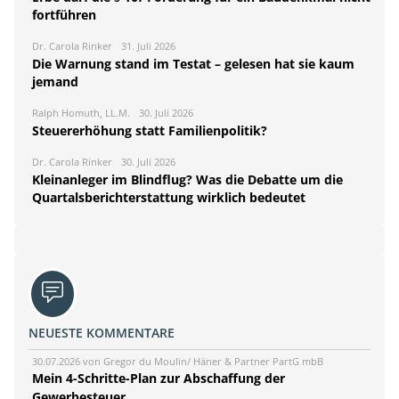
fortführen
Dr. Carola Rinker
31. Juli 2026
Die Warnung stand im Testat – gelesen hat sie kaum
jemand
Ralph Homuth, LL.M.
30. Juli 2026
Steuererhöhung statt Familienpolitik?
Dr. Carola Rinker
30. Juli 2026
Kleinanleger im Blindflug? Was die Debatte um die
Quartalsberichterstattung wirklich bedeutet
NEUESTE KOMMENTARE
30.07.2026 von Gregor du Moulin/ Häner & Partner PartG mbB
Mein 4-Schritte-Plan zur Abschaffung der
Gewerbesteuer