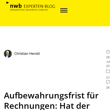
Christian Herold
28
Jul
20
ST
2
Aufbewahrungsfrist für
Rechnungen: Hat der