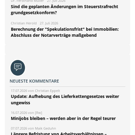
Dr. Ferdinand Müller
27. Juli 2026
Sind die geplanten Änderungen im Steuerstrafrecht
grundgesetzkonform?
Christian Herold
27. Juli 2026
Berechnung der "Spekulationsfrist" bei Immobilien:
Abschluss der Notarverträge maßgebend
NEUESTE KOMMENTARE
17.07.2026 von Christian Eppelt
Update: Aufhebung des Lieferkettengesetzes weiter
ungewiss
16.07.2026 von [Rw]
Minijobs bleiben – werden aber in der Regel teurer
07.07.2026 von Maik Geduhn
Längere Befristung von Arbeitsverhältnissen –