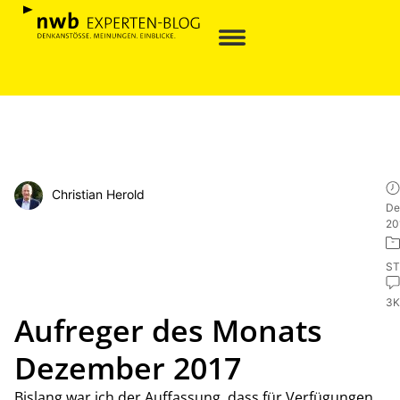
Christian Herold
De
20
ST
3
Aufreger des Monats
Dezember 2017
Bislang war ich der Auffassung, dass für Verfügungen