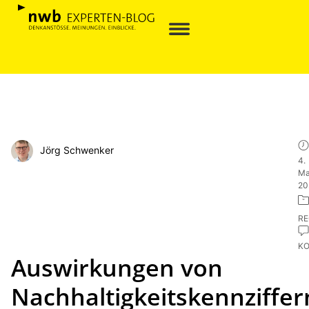
Jörg Schwenker
4.
Ma
20
R
K
Auswirkungen von
Nachhaltigkeitskennziffer