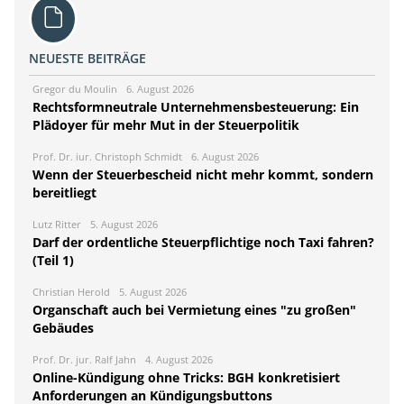
NEUESTE BEITRÄGE
Gregor du Moulin
6. August 2026
Rechtsformneutrale Unternehmensbesteuerung: Ein
Plädoyer für mehr Mut in der Steuerpolitik
Prof. Dr. iur. Christoph Schmidt
6. August 2026
Wenn der Steuerbescheid nicht mehr kommt, sondern
bereitliegt
Lutz Ritter
5. August 2026
Darf der ordentliche Steuerpflichtige noch Taxi fahren?
(Teil 1)
Christian Herold
5. August 2026
Organschaft auch bei Vermietung eines "zu großen"
Gebäudes
Prof. Dr. jur. Ralf Jahn
4. August 2026
Online-Kündigung ohne Tricks: BGH konkretisiert
Anforderungen an Kündigungsbuttons