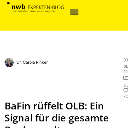
Dr. Carola Rinker
Ok
20
BI
K
BaFin rüffelt OLB: Ein
Signal für die gesamte