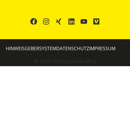
HINWEISGEBERSYSTEM
DATENSCHUTZ
IMPRESSUM
©
2026
NWB Experten-Blog