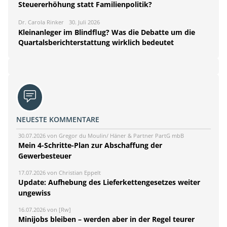
Steuererhöhung statt Familienpolitik?
Dr. Carola Rinker
30. Juli 2026
Kleinanleger im Blindflug? Was die Debatte um die
Quartalsberichterstattung wirklich bedeutet
NEUESTE KOMMENTARE
30.07.2026 von Gregor du Moulin/ Häner & Partner PartG mbB
Mein 4-Schritte-Plan zur Abschaffung der
Gewerbesteuer
17.07.2026 von Christian Eppelt
Update: Aufhebung des Lieferkettengesetzes weiter
ungewiss
16.07.2026 von [Rw]
Minijobs bleiben – werden aber in der Regel teurer