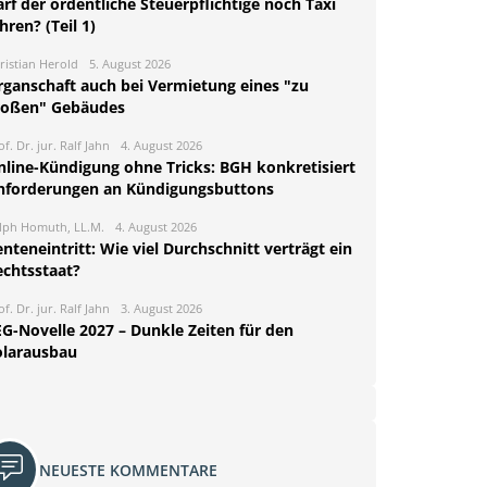
rf der ordentliche Steuerpflichtige noch Taxi
hren? (Teil 1)
ristian Herold
5. August 2026
rganschaft auch bei Vermietung eines "zu
roßen" Gebäudes
of. Dr. jur. Ralf Jahn
4. August 2026
nline-Kündigung ohne Tricks: BGH konkretisiert
nforderungen an Kündigungsbuttons
lph Homuth, LL.M.
4. August 2026
nteneintritt: Wie viel Durchschnitt verträgt ein
echtsstaat?
of. Dr. jur. Ralf Jahn
3. August 2026
EG-Novelle 2027 – Dunkle Zeiten für den
olarausbau
NEUESTE KOMMENTARE