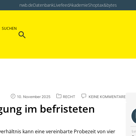
nwb.de
Datenbank
Livefeed
Akademie
Shop
tax&bytes
Search Button
SUCHEN
Search
for:
10. November 2025
RECHT
KEINE KOMMENTARE
gung im befristeten
verhältnis kann eine vereinbarte Probezeit von vier
Lu