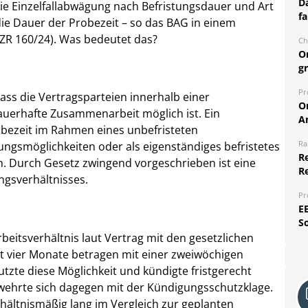
Da
ie Einzelfallabwägung nach Befristungsdauer und Art
fa
 die Dauer der Probezeit – so das BAG in einem
2 AZR 160/24). Was bedeutet das?
Ch
O
g
Pr
dass die Vertragsparteien innerhalb einer
O
uerhafte Zusammenarbeit möglich ist. Ein
A
obezeit im Rahmen eines unbefristeten
Ra
ungsmöglichkeiten oder als eigenständiges befristetes
Re
. Durch Gesetz zwingend vorgeschrieben ist eine
R
gsverhältnisses.
Pr
E
S
 Arbeitsverhältnis laut Vertrag mit den gesetzlichen
eit vier Monate betragen mit einer zweiwöchigen
utzte diese Möglichkeit und kündigte fristgerecht
 wehrte sich dagegen mit der Kündigungsschutzklage.
rhältnismäßig lang im Vergleich zur geplanten