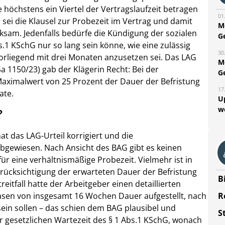
 höchstens ein Viertel der Vertragslaufzeit betragen
01
 sei die Klausel zur Probezeit im Vertrag und damit
M
sam. Jedenfalls bedürfe die Kündigung der sozialen
G
s.1 KSchG nur so lang sein könne, wie eine zulässig
30
vorliegend mit drei Monaten anzusetzen sei. Das LAG
M
Sa 1150/23) gab der Klägerin Recht: Bei der
G
Maximalwert von 25 Prozent der Dauer der Befristung
17
ate.
U
w
?
at das LAG-Urteil korrigiert und die
gewiesen. Nach Ansicht des BAG gibt es keinen
ür eine verhältnismäßige Probezeit. Vielmehr ist in
erücksichtigung der erwarteten Dauer der Befristung
B
eitfall hatte der Arbeitgeber einen detaillierten
R
asen von insgesamt 16 Wochen Dauer aufgestellt, nach
sein sollen – das schien dem BAG plausibel und
S
r gesetzlichen Wartezeit des § 1 Abs.1 KSchG, wonach