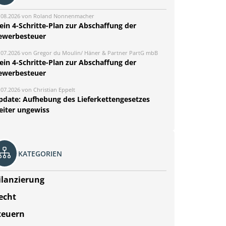
.08.2026 von Roland Nonnenmacher
ein 4-Schritte-Plan zur Abschaffung der
ewerbesteuer
.07.2026 von Gregor du Moulin/ Häner & Partner PartG mbB
ein 4-Schritte-Plan zur Abschaffung der
ewerbesteuer
.07.2026 von Christian Eppelt
pdate: Aufhebung des Lieferkettengesetzes
eiter ungewiss
KATEGORIEN
ilanzierung
echt
teuern