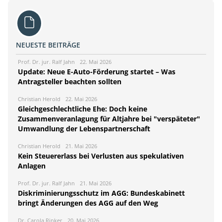
NEUESTE BEITRÄGE
Prof. Dr. jur. Ralf Jahn
22. Mai 2026
Update: Neue E-Auto-Förderung startet – Was
Antragsteller beachten sollten
Christian Herold
22. Mai 2026
Gleichgeschlechtliche Ehe: Doch keine
Zusammenveranlagung für Altjahre bei "verspäteter"
Umwandlung der Lebenspartnerschaft
Christian Herold
21. Mai 2026
Kein Steuererlass bei Verlusten aus spekulativen
Anlagen
Prof. Dr. jur. Ralf Jahn
21. Mai 2026
Diskriminierungsschutz im AGG: Bundeskabinett
bringt Änderungen des AGG auf den Weg
Dr. Carola Rinker
20. Mai 2026