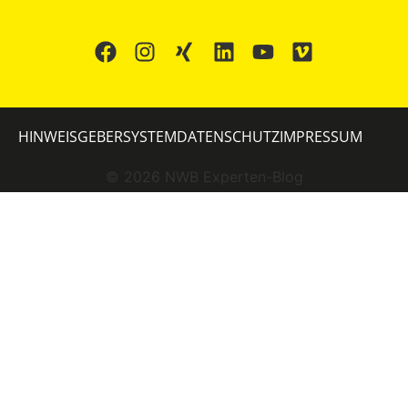
HINWEISGEBERSYSTEM
DATENSCHUTZ
IMPRESSUM
©
2026
NWB Experten-Blog