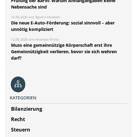
Prüfung der BaFin: Warum Anhangangaben keine
Nebensache sind
15.06.2026 von Bjoern Holstein
Die neue E-Auto-Förderung: sozial sinnvoll – aber
unnötig kompliziert
12.06.2026 von Andreas Printz
Muss eine gemeinnützige Körperschaft erst ihre
Gemeinnützigkeit verlieren, bevor sie sich wehren
darf?
KATEGORIEN
Bilanzierung
Recht
Steuern