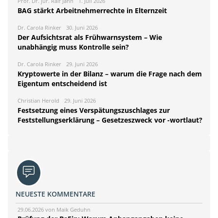
Prof. Dr. jur. Ralf Jahn
1. Juli 2026
BAG stärkt Arbeitnehmerrechte in Elternzeit
Dr. Carola Rinker
30. Juni 2026
Der Aufsichtsrat als Frühwarnsystem – Wie
unabhängig muss Kontrolle sein?
Dr. Carola Rinker
29. Juni 2026
Kryptowerte in der Bilanz – warum die Frage nach dem
Eigentum entscheidend ist
Christian Herold
29. Juni 2026
Festsetzung eines Verspätungszuschlages zur
Feststellungserklärung – Gesetzeszweck vor -wortlaut?
NEUESTE KOMMENTARE
29.06.2026 von Maik Geduhn